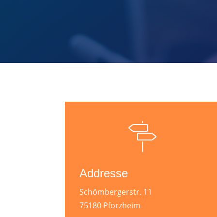
Addresse
Schömbergerstr. 11
75180 Pforzheim